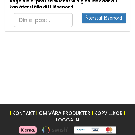
Ange din e-post så skickar vi dig en länk där du
kan återställa ditt lösenord.
Återställ lösenord
|
KONTAKT
|
OM VÅRA PRODUKTER
|
KÖPVILLKOR
|
LOGGA IN